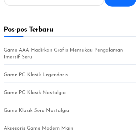
a
r
i
u
Pos-pos Terbaru
n
t
u
k
Game AAA Hadirkan Grafis Memukau Pengalaman
:
Imersif Seru
Game PC Klasik Legendaris
Game PC Klasik Nostalgia
Game Klasik Seru Nostalgia
Aksesoris Game Modern Main