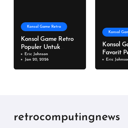
Konsol Game Retro
Konsol Ga
Konsol Game Retro
Konsol G
Populer Untuk
Favorit P
Hiburan Nostalgia
Eric Johnson
Jan 20, 2026
Nostalgi
Eric Johnso
Seru
retrocomputingnews