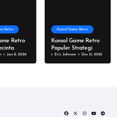
me Retro
Konsol Game Retro
ame Retro
Konsol Game Retro
ecinta
Populer Strategi
a
n
Jan 8, 2026
Memilih Untuk
Eric Johnson
Des 31, 2025
Koleksi Kini