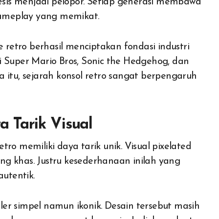
sis menjadi pelopor. Setiap generasi membawa
 gameplay yang memikat.
etro berhasil menciptakan fondasi industri
i Super Mario Bros, Sonic the Hedgehog, dan
ena itu, sejarah konsol retro sangat berpengaruh
 Tarik Visual
ro memiliki daya tarik unik. Visual pixelated
g khas. Justru kesederhanaan inilah yang
utentik.
oler simpel namun ikonik. Desain tersebut masih