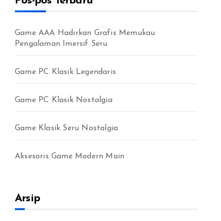
Pos-pos Terbaru
t
u
k
Game AAA Hadirkan Grafis Memukau
:
Pengalaman Imersif Seru
Game PC Klasik Legendaris
Game PC Klasik Nostalgia
Game Klasik Seru Nostalgia
Aksesoris Game Modern Main
Arsip